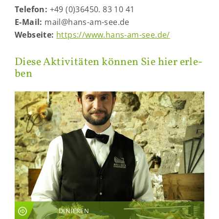
Te­le­fon:
+49 (0)36450. 83 10 41
E-​Mail:
mail@hans-​am-see.de
Web­sei­te:
https://www.hans-​am-see.de/
Diese Ak­ti­vi­tä­ten kön­nen Sie hier er­le­
ben
DINIEREN