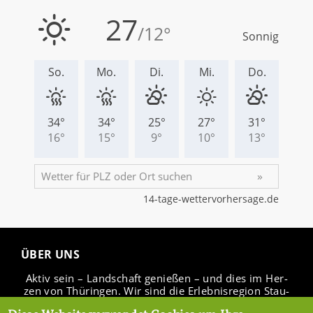
ÜBER UNS
Aktiv sein – Land­schaft ge­nie­ßen – und dies im Her­
zen von Thü­rin­gen. Wir sind die Er­leb­nis­re­gi­on Stau­
see Ho­hen­fel­den.