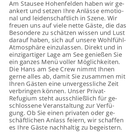
Am Stau­see Ho­hen­fel­den haben wir ge­
an­kert und set­zen Ihre An­läs­se emo­tio­
nal und lei­den­schaft­lich in Szene. Wir
freu­en uns auf viele nette Gäste, die das
Be­son­de­re zu schät­zen wis­sen und Lust
dar­auf haben, sich auf un­se­re Wohlfühl-​
Atmosphäre ein­zu­las­sen. Di­rekt und in
ein­zig­ar­ti­ger Lage am See ge­nie­ßen Sie
ein gan­zes Menü vol­ler Mög­lich­kei­ten.
Die Hans am See Crew nimmt Ihnen
gerne alles ab, damit Sie zu­sam­men mit
Ihren Gäs­ten eine un­ver­gess­li­che Zeit
ver­brin­gen kön­nen. Unser Privat-​
Refugium steht aus­schließ­lich für ge­
schlos­se­ne Ver­an­stal­tung zur Ver­fü­
gung. Ob Sie einen pri­va­ten oder ge­
schäft­li­chen An­lass fei­ern, wir schaf­fen
es Ihre Gäste nach­hal­tig zu be­geis­tern.