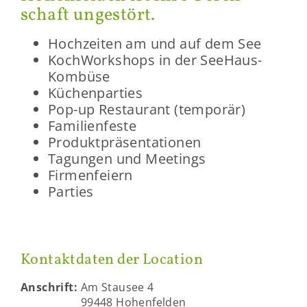
schaft un­ge­stört.
Hoch­zei­ten am und auf dem See
Koch­Work­shops in der SeeHaus-​
Kombüse
Kü­chen­par­ties
Pop-​up Re­stau­rant (tem­po­rär)
Fa­mi­li­en­fes­te
Pro­dukt­prä­sen­ta­tio­nen
Ta­gun­gen und Mee­tings
Fir­men­fei­ern
Par­ties
Kon­takt­da­ten der Lo­ca­ti­on
An­schrift:
Am Stau­see 4
99448 Ho­hen­fel­den