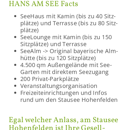
HANS AM SEE Facts
See­Haus mit Kamin (bis zu 40 Sitz­
plät­ze) und Ter­ras­se (bis zu 80 Sitz­
plät­ze)
See­Lounge mit Kamin (bis zu 150
Sitz­plät­ze) und Ter­ras­se
See­Alm -> Ori­gi­nal baye­ri­sche Alm­
hüt­te (bis zu 120 Sitz­plät­ze)
4.500 qm Au­ßen­ge­län­de mit See­
Gar­ten mit di­rek­tem See­zu­gang
200 Privat-​Parkplätze
Ver­an­stal­tungs­or­ga­ni­sa­ti­on
Frei­zeit­ein­rich­tun­gen und Infos
rund um den Stau­see Ho­hen­fel­den
Egal wel­cher An­lass, am Stau­see
Ho­hen­fel­den ist Ihre Ge­sell­