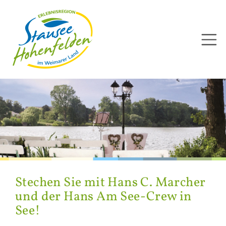
Direkt
zum
Inhalt
Ste­chen Sie mit Hans C. Mar­cher
und der Hans Am See-​Crew in
See!