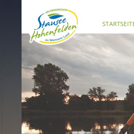
Haupt­na­
START­SEI­T