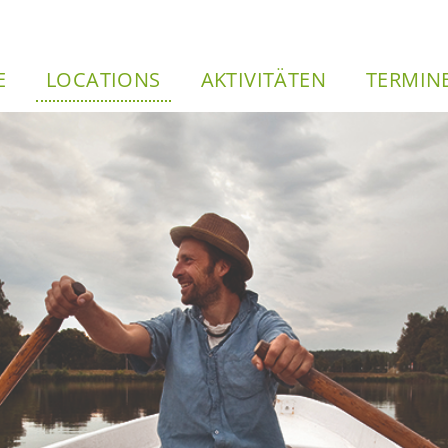
Direkt
zum
vi­ga­ti­on
Inhalt
E
LO­CA­TI­ONS
AK­TI­VI­TÄ­TEN
TER­MI­