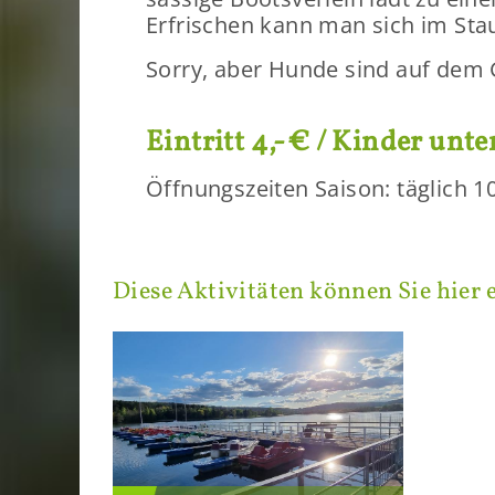
Er­fri­schen kann man sich im Sta
Sorry, aber Hunde sind auf dem Ge
Ein­tritt 4,-€ / Kin­der unter
Öff­nungs­zei­ten Sai­son: täg­lich 
Diese Ak­ti­vi­tä­ten kön­nen Sie hier e