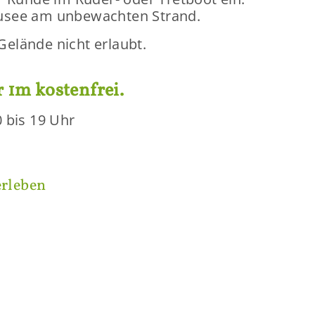
u­see am un­be­wach­ten Strand.
­län­de nicht er­laubt.
 1m kos­ten­frei.
10 bis 19 Uhr
r­le­ben