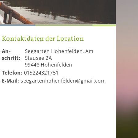
Kon­takt­da­ten der Lo­ca­ti­on
An­
See­gar­ten Ho­hen­fel­den, Am
schrift:
Stau­see 2A
99448 Ho­hen­fel­den
Te­le­fon:
015224321751
E-​Mail:
see­gar­ten­ho­hen­fel­den@gmail.com