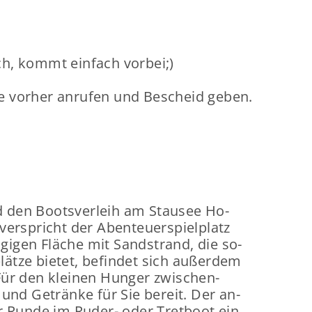
ich, kommt ein­fach vor­bei;)
e vor­her an­ru­fen und Be­scheid geben.
d den Boots­ver­leih am Stau­see Ho­
ver­spricht der Aben­teu­er­spiel­platz
i­gen Flä­che mit Sand­strand, die so­
t­ze bie­tet, be­fin­det sich au­ßer­dem
 Für den klei­nen Hun­ger zwi­schen­
und Ge­trän­ke für Sie be­reit. Der an­
ner Runde im Ruder-​ oder Tret­boot ein.