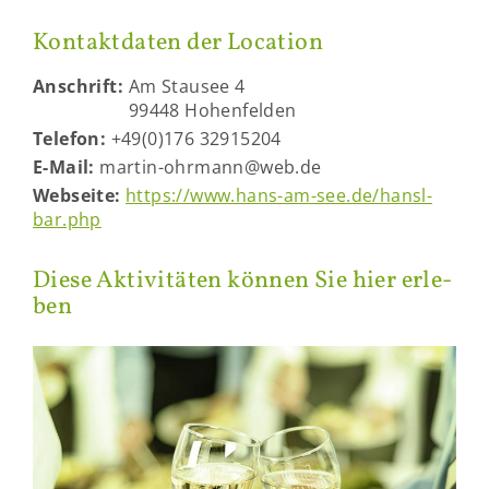
Kon­takt­da­ten der Lo­ca­ti­on
An­schrift:
Am Stau­see 4
99448 Ho­hen­fel­den
Te­le­fon:
+49(0)176 32915204
E-​Mail:
martin-​ohrmann@web.de
Web­sei­te:
https://www.hans-​am-see.de/hansl­
bar.php
Diese Ak­ti­vi­tä­ten kön­nen Sie hier er­le­
ben