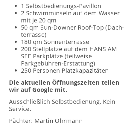
1 Selbstbedienungs-​Pavillon
2 Schwimmin­seln auf dem Was­ser
mit je 20 qm
50 qm Sun-​Downer Roof-​Top (Dach­
ter­ras­se)
180 qm Son­nen­ter­ras­se
200 Stell­plät­ze auf dem HANS AM
SEE Park­plät­ze (teil­wei­se
Parkgebühren-​Erstattung)
250 Per­so­nen Platz­ka­pa­zi­tä­ten
Die ak­tu­el­len Öff­nungs­zei­ten tei­len
wir auf Goog­le mit.
Aus­schließ­lich Selbst­be­die­nung. Kein
Ser­vice.
Päch­ter: Mar­tin Ohr­mann