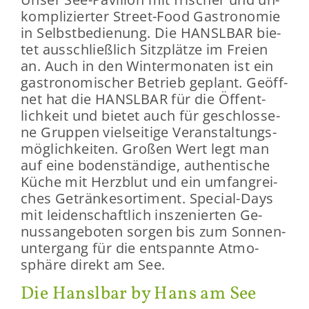
kom­pli­zier­ter Street-​Food Gas­tro­no­mie
in Selbst­be­die­nung. Die HANSL­BAR bie­
tet aus­schließ­lich Sitz­plät­ze im Frei­en
an. Auch in den Win­ter­mo­na­ten ist ein
gas­tro­no­mi­scher Be­trieb ge­plant. Ge­öff­
net hat die HANSL­BAR für die Öf­fent­
lich­keit und bie­tet auch für ge­schlos­se­
ne Grup­pen viel­sei­ti­ge Ver­an­stal­tungs­
mög­lich­kei­ten. Gro­ßen Wert legt man
auf eine bo­den­stän­di­ge, au­then­ti­sche
Küche mit Herz­blut und ein um­fang­rei­
ches Ge­trän­ke­sor­ti­ment. Special-​Days
mit lei­den­schaft­lich in­sze­nier­ten Ge­
nuss­an­ge­bo­ten sor­gen bis zum Son­nen­
un­ter­gang für die ent­spann­te At­mo­
sphä­re di­rekt am See.
Die Hansl­bar by Hans am See