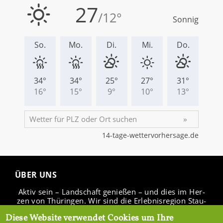
ÜBER UNS
Aktiv sein – Land­schaft ge­nie­ßen – und dies im Her­
zen von Thü­rin­gen. Wir sind die Er­leb­nis­re­gi­on Stau­
see Ho­hen­fel­den.
Diese Website verwendet Cookies um Ihre