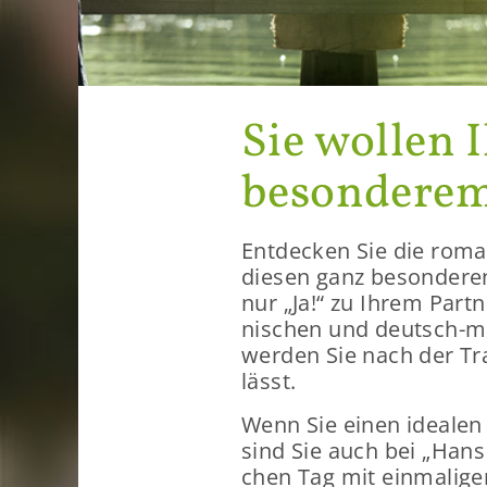
Sie wol­len 
be­son­de­r
Ent­de­cken Sie die ro­ma
die­sen ganz be­son­de­ren
nur „Ja!“ zu Ihrem Part­n
ni­schen und deutsch-​mar
wer­den Sie nach der Tra
lässt.
Wenn Sie einen idea­len R
sind Sie auch bei „Hans a
chen Tag mit ein­ma­li­gem