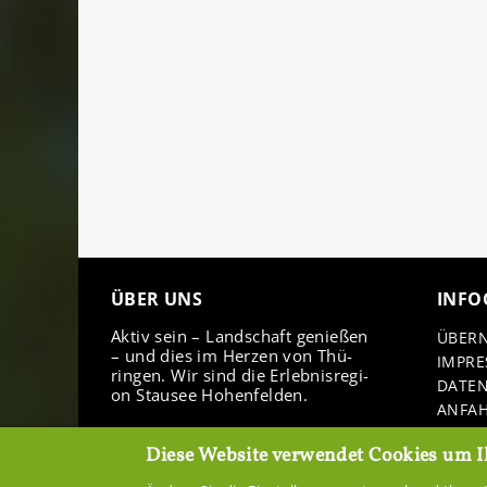
ÜBER UNS
IN­FO
Aktiv sein – Land­schaft ge­nie­ßen
ÜBER­
– und dies im Her­zen von Thü­
IM­PR
rin­gen. Wir sind die Er­leb­nis­re­gi­
DA­TE
on Stau­see Ho­hen­fel­den.
AN­FA
DOWN
Diese Website verwendet Cookies um I