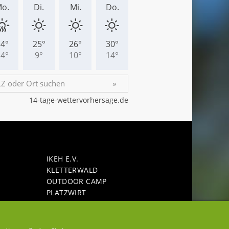
IKEH E.V.
KLET­TER­WALD
OUT­DOOR CAMP
PLATZ­WIRT
SEE­GAR­TEN HO­HEN­FEL­DEN
L­DEN
SEE­TER­RAS­SEN­RE­STAU­RANT BELLA
VISTA
HLE