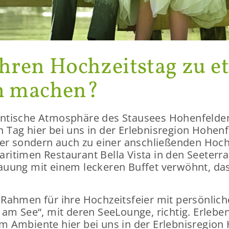
Ihren Hoch­zeits­tag zu 
em ma­chen?
n­ti­sche At­mo­sphä­re des Stau­sees Ho­hen­fel­de
 Tag hier bei uns in der Er­leb­nis­re­gi­on Ho­hen
er son­dern auch zu einer an­schlie­ßen­den Hoch­ze
itimen Re­stau­rant Bella Vista in den See­ter­ra
u­ung mit einem le­cke­ren Buf­fet ver­wöhnt, d
ah­men für ihre Hoch­zeits­fei­er mit per­sön­li­c
m See“, mit deren See­Lounge, rich­tig. Er­le­ben 
 Am­bi­en­te hier bei uns in der Er­leb­nis­re­gi­on 