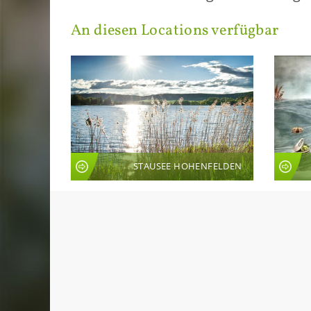
An die­sen Lo­ca­ti­ons ver­füg­bar
STAUSEE HOHENFELDEN
LIVE