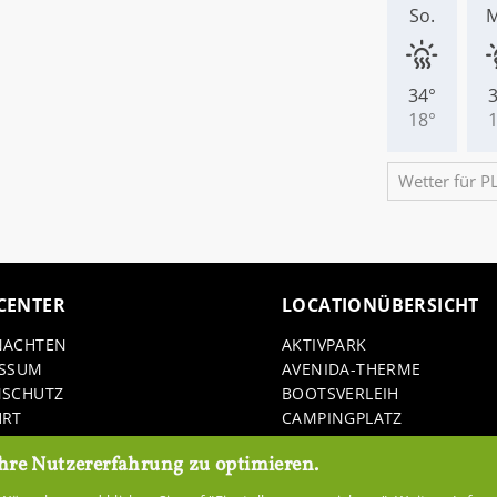
­CEN­TER
LO­CA­TIONÜBER­SICHT
NACH­TEN
AK­TIV­PARK
ES­SUM
AVENIDA-​THERME
N­SCHUTZ
BOOTS­VER­LEIH
HRT
CAM­PING­PLATZ
­LOADS
ER­FURT
hre Nutzererfahrung zu optimieren.
ER­LEB­NIS­REI­TEN HO­HEN­FE
FI­SCHE­REI STED­TE­NER MÜ