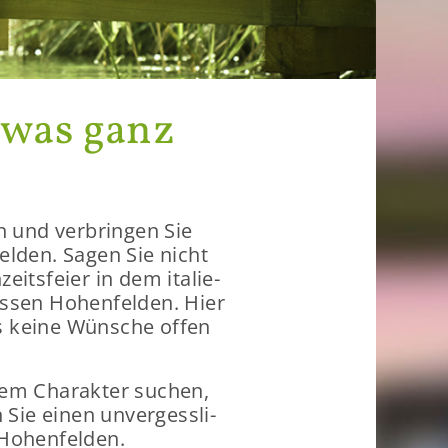
etwas ganz
n und ver­brin­gen Sie
­fel­den. Sagen Sie nicht
its­fei­er in dem ita­lie­
s­sen Ho­hen­fel­den. Hier
as keine Wün­sche offen
hem Cha­rak­ter su­chen,
Sie einen un­ver­gess­li­
Ho­hen­fel­den.