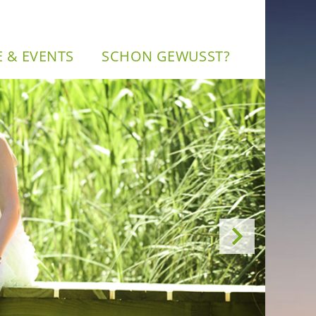
NE & EVENTS
SCHON GE­WUSST?
