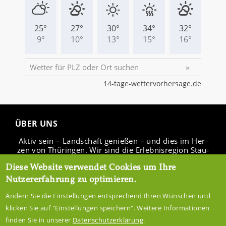
ÜBER UNS
Aktiv sein – Land­schaft ge­nie­ßen – und dies im Her­
zen von Thü­rin­gen. Wir sind die Er­leb­nis­re­gi­on Stau­
see Ho­hen­fel­den.
Diese Website verwendet Cookies um Ihre
Nutzererfahrung zu optimieren.
Ändern Sie die Einstellungen entsprechend Ihren Wünschen und
IN­FO­CEN­TER
klicken Sie auf "Einstellungen speichern". Weitere Informationen
finden Sie in unserer
Datenschutzerklärung
.
ÜBER­NACH­TEN