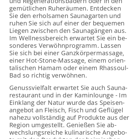
und Re­ge­ne­ra­ti­ons­bä­dern oder in den
ge­müt­li­chen Ru­he­räu­men. Ent­de­cken
Sie den er­hol­sa­men Sau­na­gar­ten und
ruhen Sie sich auf einer der be­que­men
Lie­gen zwi­schen den Sau­na­gän­gen aus.
Im Well­ness­be­reich er­war­tet Sie ein be­
son­de­res Ver­wöhn­pro­gramm. Las­sen
Sie sich bei einer Ganz­kör­per­mas­sa­ge,
einer Hot-​Stone-Massage, einem ori­en­
ta­li­schen Hamam oder einem Rhassoul-​
Bad so rich­tig ver­wöh­nen.
Ge­nuss­viel­falt er­war­tet Sie auch Sau­na­
re­stau­rant und in der Ka­min­lounge - Im
Ein­klang der Natur wurde das Spei­sen­
an­ge­bot an Fleisch, Fisch und Ge­flü­gel
na­he­zu voll­stän­dig auf Pro­duk­te aus der
Re­gi­on um­ge­stellt. Ge­nie­ßen Sie ab­
wechs­lungs­rei­che ku­li­na­ri­sche An­ge­bo­