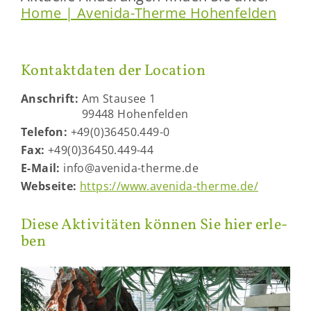
Home | Avenida-​Therme Ho­hen­fel­den
Kon­takt­da­ten der Lo­ca­ti­on
An­schrift:
Am Stau­see 1
99448 Ho­hen­fel­den
Te­le­fon:
+49(0)36450.449-0
Fax:
+49(0)36450.449-44
E-​Mail:
info@avenida-​therme.de
Web­sei­te:
https://www.avenida-​therme.de/
Diese Ak­ti­vi­tä­ten kön­nen Sie hier er­le­
ben