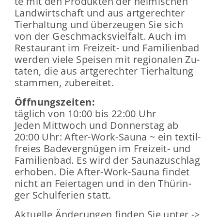
te mit den Pro­duk­ten der hei­mi­schen
Land­wirt­schaft und aus art­ge­rech­ter
Tier­hal­tung und über­zeu­gen Sie sich
von der Ge­schmacks­viel­falt. Auch im
Re­stau­rant im Freizeit-​ und Fa­mi­li­en­bad
wer­den viele Spei­sen mit re­gio­na­len Zu­
ta­ten, die aus art­ge­rech­ter Tier­hal­tung
stam­men, zu­be­rei­tet.
Öff­nungs­zei­ten:
täg­lich von 10:00 bis 22:00 Uhr
Jeden Mitt­woch und Don­ners­tag ab
20:00 Uhr: After-​Work-Sauna ~ ein tex­til­
frei­es Ba­de­ver­gnü­gen im Freizeit-​ und
Fa­mi­li­en­bad. Es wird der Sau­na­zu­schlag
er­ho­ben. Die After-​Work-Sauna fin­det
nicht an Fei­er­ta­gen und in den Thü­rin­
ger Schul­fe­ri­en statt.
Ak­tu­el­le Än­de­run­gen fin­den Sie unter ->