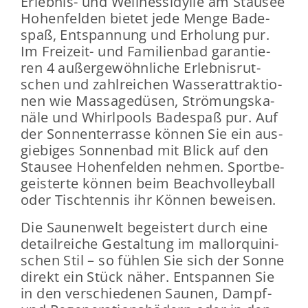
Erlebnis-​ und Well­ness­idyl­le am Stau­see
Ho­hen­fel­den bie­tet jede Menge Ba­de­
spaß, Ent­span­nung und Er­ho­lung pur.
Im Freizeit-​ und Fa­mi­li­en­bad ga­ran­tie­
ren 4 au­ßer­ge­wöhn­li­che Er­leb­nis­rut­
schen und zahl­rei­chen Was­ser­at­trak­tio­
nen wie Mas­sa­ge­dü­sen, Strö­mungs­ka­
nä­le und Whirl­pools Ba­de­spaß pur. Auf
der Son­nen­ter­ras­se kön­nen Sie ein aus­
gie­bi­ges Son­nen­bad mit Blick auf den
Stau­see Ho­hen­fel­den neh­men. Sport­be­
geis­ter­te kön­nen beim Beach­vol­ley­ball
oder Tisch­ten­nis ihr Kön­nen be­wei­sen.
Die Sau­nen­welt be­geis­tert durch eine
de­tail­rei­che Ge­stal­tung im mal­lor­qui­ni­
schen Stil – so füh­len Sie sich der Sonne
di­rekt ein Stück näher. Ent­span­nen Sie
in den ver­schie­de­nen Sau­nen, Dampf-​