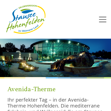
Direkt
zum
Inhalt
Avenida-​Therme
Ihr per­fek­ter Tag – in der Avenida-​
Therme Ho­hen­fel­den. Die me­di­ter­ra­ne