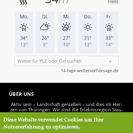
ÜBER UNS
Aktiv sein – Land­schaft ge­nie­ßen – und dies im Her­
zen von Thü­rin­gen. Wir sind die Er­leb­nis­re­gi­on Stau­
see Ho­hen­fel­den.
Diese Website verwendet Cookies um Ihre
Nutzererfahrung zu optimieren.