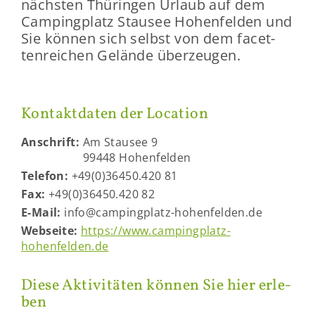
nächs­ten Thü­rin­gen Ur­laub auf dem
Cam­ping­platz Stau­see Ho­hen­fel­den und
Sie kön­nen sich selbst von dem fa­cet­
ten­rei­chen Ge­län­de über­zeu­gen.
Kon­takt­da­ten der Lo­ca­ti­on
An­schrift:
Am Stau­see 9
99448 Ho­hen­fel­den
Te­le­fon:
+49(0)36450.420 81
Fax:
+49(0)36450.420 82
E-​Mail:
info@campingplatz-​hohenfelden.de
Web­sei­te:
https://www.campingplatz-​
hohenfelden.de
Diese Ak­ti­vi­tä­ten kön­nen Sie hier er­le­
ben