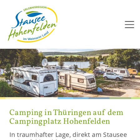
Direkt
zum
Inhalt
Cam­ping in Thü­rin­gen auf dem
Cam­ping­platz Ho­hen­fel­den
In traum­haf­ter Lage, di­rekt am Stau­see