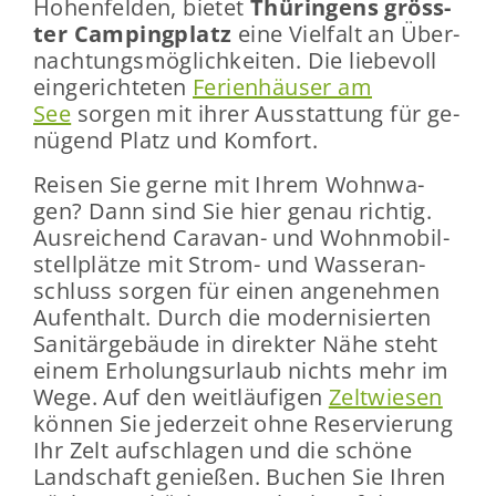
Ho­hen­fel­den, bie­tet
Thü­rin­gens gröss­
ter Cam­ping­platz
eine Viel­falt an Über­
nach­tungs­mög­lich­kei­ten. Die lie­be­voll
ein­ge­rich­te­ten
Fe­ri­en­häu­ser am
See
sor­gen mit ihrer Aus­stat­tung für ge­
nü­gend Platz und Kom­fort.
Rei­sen Sie gerne mit Ihrem Wohn­wa­
gen? Dann sind Sie hier genau rich­tig.
Aus­rei­chend Caravan-​ und Wohn­mo­bil­
stell­plät­ze mit Strom-​ und Was­ser­an­
schluss sor­gen für einen an­ge­neh­men
Auf­ent­halt. Durch die mo­der­ni­sier­ten
Sa­ni­tär­ge­bäu­de in di­rek­ter Nähe steht
einem Er­ho­lungs­ur­laub nichts mehr im
Wege. Auf den weit­läu­fi­gen
Zelt­wie­sen
kön­nen Sie je­der­zeit ohne Re­ser­vie­rung
Ihr Zelt auf­schla­gen und die schö­ne
Land­schaft ge­nie­ßen. Bu­chen Sie Ihren