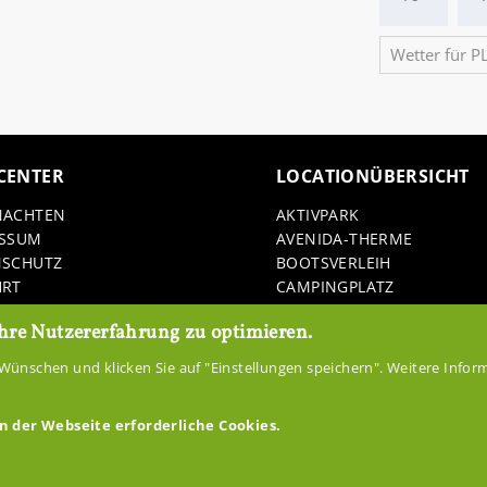
­CEN­TER
LO­CA­TIONÜBER­SICHT
NACH­TEN
AK­TIV­PARK
ES­SUM
AVENIDA-​THERME
N­SCHUTZ
BOOTS­VER­LEIH
HRT
CAM­PING­PLATZ
­LOADS
ER­FURT
hre Nutzererfahrung zu optimieren.
ER­LEB­NIS­REI­TEN HO­HEN­FE
FI­SCHE­REI STED­TE­NER MÜ
Wünschen und klicken Sie auf "Einstellungen speichern". Weitere Inform
FREI­LICHT­MU­SE­UM HO­HEN­
GAST­STÄT­TE RIECH­HEI­MER
n der Webseite erforderliche Cookies.
HANS AM SEE
HANSL­BAR