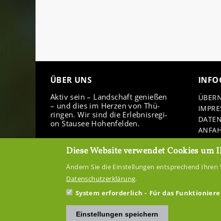
ÜBER UNS
IN­FO
Aktiv sein – Land­schaft ge­nie­ßen
ÜBER­
– und dies im Her­zen von Thü­
IM­PR
rin­gen. Wir sind die Er­leb­nis­re­gi­
DA­TE
on Stau­see Ho­hen­fel­den.
AN­FA
DOWN
Diese Website verwendet Cookies um I
Ändern Sie die Einstellungen entsprechend Ihren 
Datenschutzerklärung
.
System erforderlich
Für das Funktioniere
Einstellungen speichern