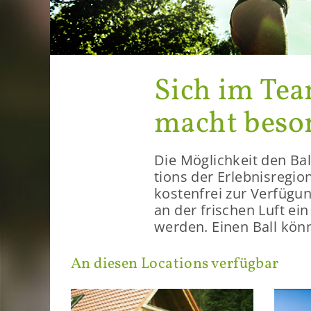
Sich im Team
macht be­son
Die Mög­lich­keit den Ba
ti­ons der Er­leb­nis­re­g
kos­ten­frei zur Ver­fü­g
an der fri­schen Luft ein 
wer­den. Einen Ball kön­
An die­sen Lo­ca­ti­ons ver­füg­bar