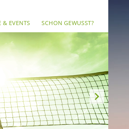
NE & EVENTS
SCHON GE­WUSST?
