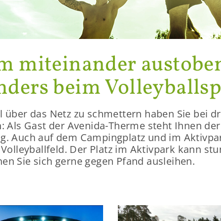
 mit­ein­an­der aus­to­be
­ders beim Vol­ley­ball­sp
ll über das Netz zu schmet­tern haben Sie bei drei
i­on: Als Gast der Avenida-​Therme steht Ihnen der 
ung. Auch auf dem Cam­ping­platz und im Ak­tiv­pa
Vol­ley­ball­feld. Der Platz im Ak­tiv­park kann stu
nen Sie sich gerne gegen Pfand aus­lei­hen.