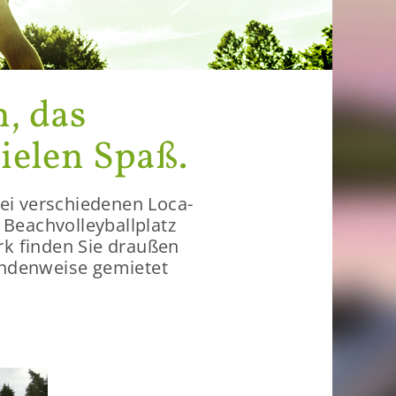
n, das
ie­len Spaß.
 ver­schie­de­nen Lo­ca­
Beach­vol­ley­ball­platz
rk fin­den Sie drau­ßen
n­den­wei­se ge­mie­tet