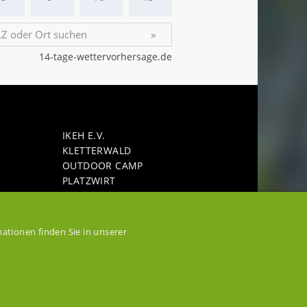
IKEH E.V.
KLET­TER­WALD
OUT­DOOR CAMP
PLATZ­WIRT
SEE­GAR­TEN HO­HEN­FEL­DEN
L­DEN
SEE­TER­RAS­SEN­RE­STAU­RANT BELLA
VISTA
HLE
ationen finden Sie in unserer
STAU­SEE HO­HEN­FEL­DEN
FEL­DEN
VER­AN­STAL­TUNGS­GE­LÄN­DE
 BERG
WAS­SER­SPORT­SCHU­LE WEI­MAR
WEI­MAR
WEI­MA­RER LAND