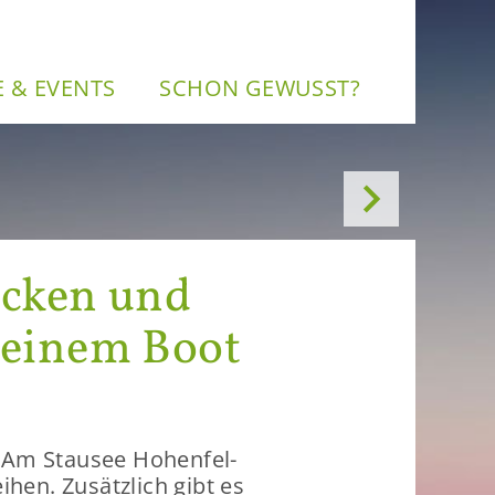
NE & EVENTS
SCHON GE­WUSST?

­cken und
f einem Boot
 Am Stau­see Ho­hen­fel­
­hen. Zu­sätz­lich gibt es