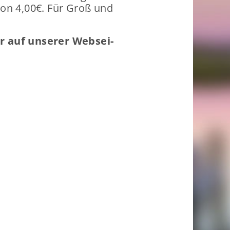
­son 4,00€. Für Groß und
 auf un­se­rer Web­sei­