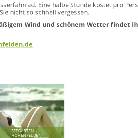
­ser­fahr­rad. Eine halbe Stun­de kos­tet pro Per
 Sie nicht so schnell ver­ges­sen.
ä­ßi­gem Wind und schö­nem Wet­ter fin­det ihr
nfelden.de
SEEGARTEN
HOHENFELDEN