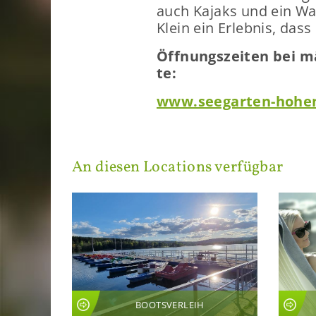
auch Ka­jaks und ein Was
Klein ein Er­leb­nis, dass
Öff­nungs­zei­ten bei m
te:
www.seegarten-​hohe
An die­sen Lo­ca­ti­ons ver­füg­bar
BOOTSVERLEIH