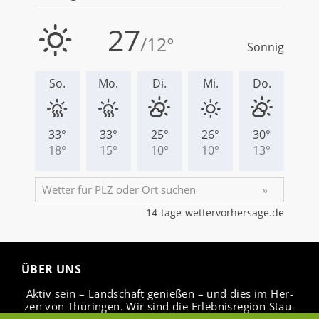
ÜBER UNS
Aktiv sein – Land­schaft ge­nie­ßen – und dies im Her­
zen von Thü­rin­gen. Wir sind die Er­leb­nis­re­gi­on Stau­
see Ho­hen­fel­den.