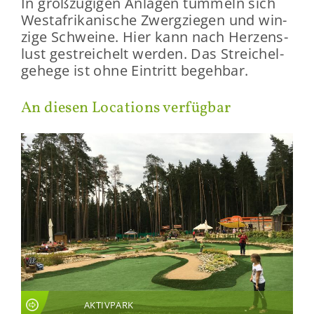
In groß­zü­gi­gen An­la­gen tum­meln sich
West­afri­ka­ni­sche Zwerg­zie­gen und win­
zi­ge Schwei­ne. Hier kann nach Her­zens­
lust ge­strei­chelt wer­den. Das Strei­chel­
ge­he­ge ist ohne Ein­tritt be­geh­bar.
An die­sen Lo­ca­ti­ons ver­füg­bar
AKTIVPARK