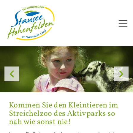
Direkt
zum
Inhalt


Kom­men Sie den Klein­tie­ren im
Strei­chel­zoo des Ak­tiv­parks so
nah wie sonst nie!