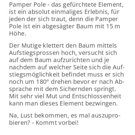
Pam­per Pole - das ge­fürch­te­te Ele­ment,
ist ein ab­so­lut ein­ma­li­ges Er­leb­nis, für
jeden der sich traut, denn die Pam­per
Pole ist ein ab­ge­säg­ter Baum mit 15 m
Höhe.
Der Mu­ti­ge klet­tert den Baum mit­tels
Auf­stieg­spros­sen hoch, ver­sucht sich
auf dem Baum auf­zu­rich­ten und je
nach­dem auf wel­cher Seite sich die Auf­
stiegs­mög­lich­keit be­fin­det muss er sich
noch um 180° dre­hen bevor er nach Ab­
spra­che mit dem Si­chern­den springt.
Mit sehr viel Mut und Ent­schlos­sen­heit
kann man die­ses Ele­ment be­zwin­gen.
Na, Lust be­kom­men, es mal aus­zu­pro­
bie­ren? - Kommt vor­bei!