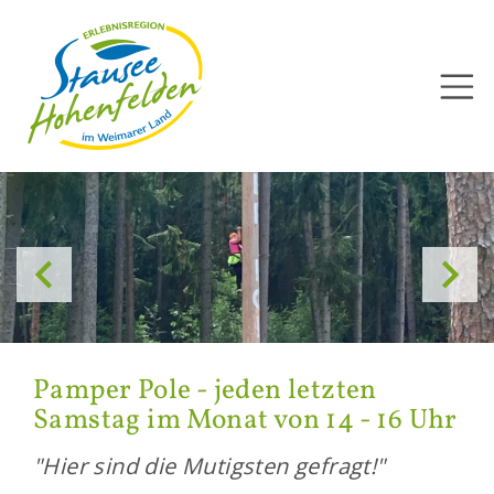
Direkt
zum
Inhalt


Pam­per Pole - jeden letz­ten
Sams­tag im Monat von 14 - 16 Uhr
"Hier sind die Mu­tigs­ten ge­fragt!"