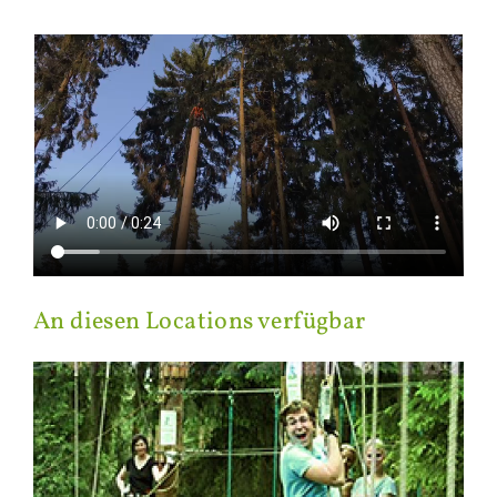
An die­sen Lo­ca­ti­ons ver­füg­bar