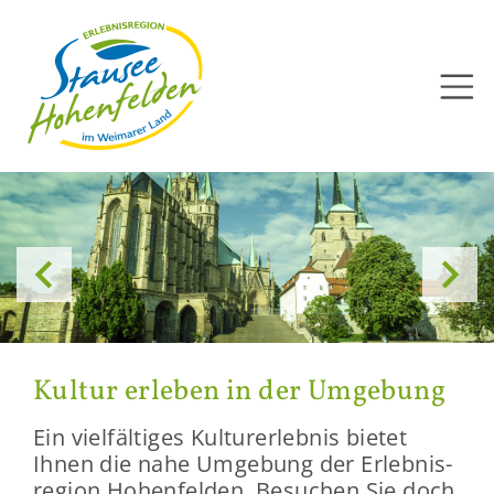
Direkt
zum
Inhalt


Kul­tur er­le­ben in der Um­ge­bung
Ein viel­fäl­ti­ges Kul­tur­er­leb­nis bie­tet
Ihnen die nahe Um­ge­bung der Er­leb­nis­
re­gi­on Ho­hen­fel­den. Be­su­chen Sie doch