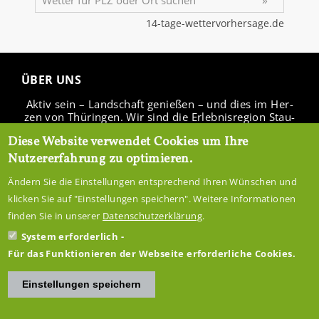
ÜBER UNS
Aktiv sein – Land­schaft ge­nie­ßen – und dies im Her­
zen von Thü­rin­gen. Wir sind die Er­leb­nis­re­gi­on Stau­
see Ho­hen­fel­den.
Diese Website verwendet Cookies um Ihre
Nutzererfahrung zu optimieren.
Ändern Sie die Einstellungen entsprechend Ihren Wünschen und
IN­FO­CEN­TER
klicken Sie auf "Einstellungen speichern". Weitere Informationen
finden Sie in unserer
Datenschutzerklärung
.
ÜBER­NACH­TEN
System erforderlich
IM­PRES­SUM
DA­TEN­SCHUTZ
Für das Funktionieren der Webseite erforderliche Cookies.
AN­FAHRT
DOWN­LOADS
Einstellungen speichern