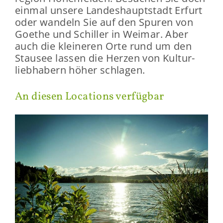
ein­mal un­se­re Lan­des­haupt­stadt Er­furt
oder wan­deln Sie auf den Spu­ren von
Goe­the und Schil­ler in Wei­mar. Aber
auch die klei­ne­ren Orte rund um den
Stau­see las­sen die Her­zen von Kul­tur­
lieb­ha­bern höher schla­gen.
An die­sen Lo­ca­ti­ons ver­füg­bar