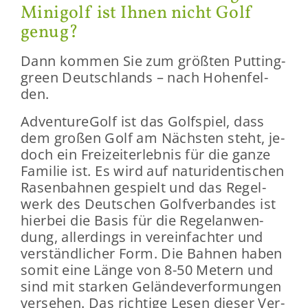
Mi­ni­golf ist Ihnen nicht Golf
genug?
Dann kom­men Sie zum größ­ten Put­ting­
green Deutsch­lands – nach Ho­hen­fel­
den.
Ad­ven­tu­re­Golf ist das Golf­spiel, dass
dem gro­ßen Golf am Nächs­ten steht, je­
doch ein Frei­zeit­er­leb­nis für die ganze
Fa­mi­lie ist. Es wird auf na­turi­den­ti­schen
Ra­sen­bah­nen ge­spielt und das Re­gel­
werk des Deut­schen Golf­ver­ban­des ist
hier­bei die Basis für die Re­gel­an­wen­
dung, al­ler­dings in ver­ein­fach­ter und
ver­ständ­li­cher Form. Die Bah­nen haben
somit eine Länge von 8-50 Me­tern und
sind mit star­ken Ge­län­de­ver­for­mun­gen
ver­se­hen. Das rich­ti­ge Lesen die­ser Ver­