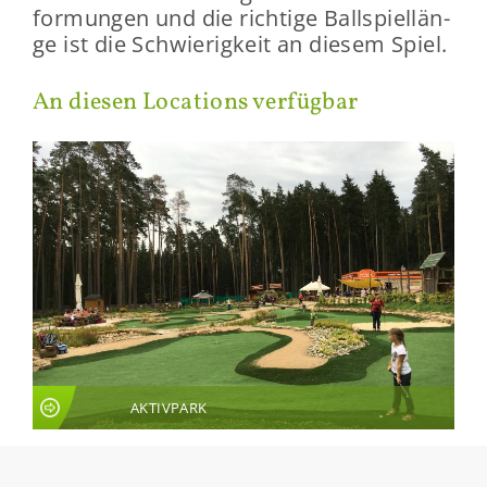
for­mun­gen und die rich­ti­ge Ball­spiel­län­
ge ist die Schwie­rig­keit an die­sem Spiel.
An die­sen Lo­ca­ti­ons ver­füg­bar
AKTIVPARK