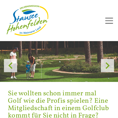
Direkt
zum
Inhalt


Sie woll­ten schon immer mal
Golf wie die Pro­fis spie­len? Eine
Mit­glied­schaft in einem Golf­club
kommt für Sie nicht in Frage?